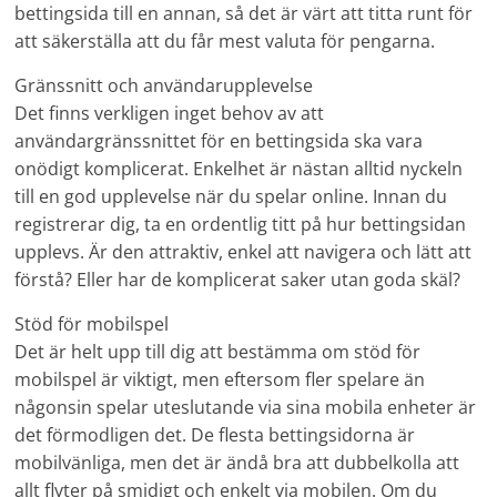
bettingsida till en annan, så det är värt att titta runt för
att säkerställa att du får mest valuta för pengarna.
Gränssnitt och användarupplevelse
Det finns verkligen inget behov av att
användargränssnittet för en bettingsida ska vara
onödigt komplicerat. Enkelhet är nästan alltid nyckeln
till en god upplevelse när du spelar online. Innan du
registrerar dig, ta en ordentlig titt på hur bettingsidan
upplevs. Är den attraktiv, enkel att navigera och lätt att
förstå? Eller har de komplicerat saker utan goda skäl?
Stöd för mobilspel
Det är helt upp till dig att bestämma om stöd för
mobilspel är viktigt, men eftersom fler spelare än
någonsin spelar uteslutande via sina mobila enheter är
det förmodligen det. De flesta bettingsidorna är
mobilvänliga, men det är ändå bra att dubbelkolla att
allt flyter på smidigt och enkelt via mobilen. Om du