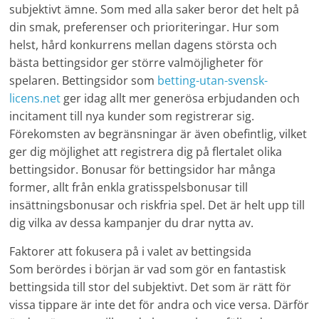
subjektivt ämne. Som med alla saker beror det helt på
din smak, preferenser och prioriteringar. Hur som
helst, hård konkurrens mellan dagens största och
bästa bettingsidor ger större valmöjligheter för
spelaren. Bettingsidor som
betting-utan-svensk-
licens.net
ger idag allt mer generösa erbjudanden och
incitament till nya kunder som registrerar sig.
Förekomsten av begränsningar är även obefintlig, vilket
ger dig möjlighet att registrera dig på flertalet olika
bettingsidor. Bonusar för bettingsidor har många
former, allt från enkla gratisspelsbonusar till
insättningsbonusar och riskfria spel. Det är helt upp till
dig vilka av dessa kampanjer du drar nytta av.
Faktorer att fokusera på i valet av bettingsida
Som berördes i början är vad som gör en fantastisk
bettingsida till stor del subjektivt. Det som är rätt för
vissa tippare är inte det för andra och vice versa. Därför