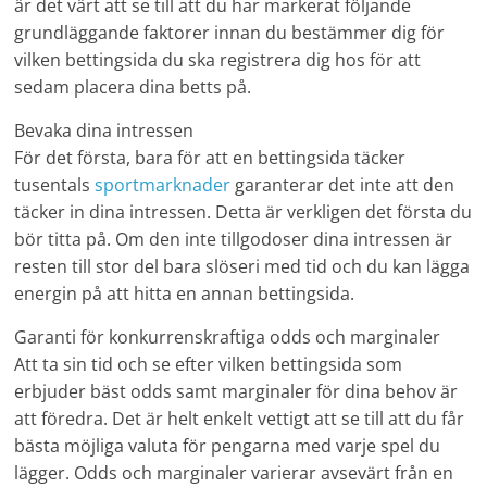
är det värt att se till att du har markerat följande
grundläggande faktorer innan du bestämmer dig för
vilken bettingsida du ska registrera dig hos för att
sedam placera dina betts på.
Bevaka dina intressen
För det första, bara för att en bettingsida täcker
tusentals
sportmarknader
garanterar det inte att den
täcker in dina intressen. Detta är verkligen det första du
bör titta på. Om den inte tillgodoser dina intressen är
resten till stor del bara slöseri med tid och du kan lägga
energin på att hitta en annan bettingsida.
Garanti för konkurrenskraftiga odds och marginaler
Att ta sin tid och se efter vilken bettingsida som
erbjuder bäst odds samt marginaler för dina behov är
att föredra. Det är helt enkelt vettigt att se till att du får
bästa möjliga valuta för pengarna med varje spel du
lägger. Odds och marginaler varierar avsevärt från en